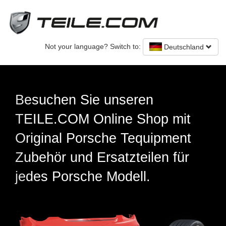
Not your language? Switch to:
Deutschland
Previous
Nex
Original Porsche Ersatz
op mit
neu und gebraucht
ipment
en für