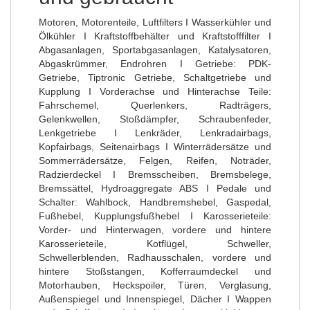
Motoren, Motorenteile, Luftfilters I Wasserkühler und
Ölkühler I Kraftstoffbehälter und Kraftstofffilter I
Abgasanlagen, Sportabgasanlagen, Katalysatoren,
Abgaskrümmer, Endrohren I Getriebe: PDK-
Getriebe, Tiptronic Getriebe, Schaltgetriebe und
Kupplung I Vorderachse und Hinterachse Teile:
Fahrschemel, Querlenkers, Radträgers,
Gelenkwellen, Stoßdämpfer, Schraubenfeder,
Lenkgetriebe I Lenkräder, Lenkradairbags,
Kopfairbags, Seitenairbags I Winterrädersätze und
Sommerrädersätze, Felgen, Reifen, Noträder,
Radzierdeckel I Bremsscheiben, Bremsbelege,
Bremssättel, Hydroaggregate ABS I Pedale und
Schalter: Wahlbock, Handbremshebel, Gaspedal,
Fußhebel, Kupplungsfußhebel I Karosserieteile:
Vorder- und Hinterwagen, vordere und hintere
Karosserieteile, Kotflügel, Schweller,
Schwellerblenden, Radhausschalen, vordere und
hintere Stoßstangen, Kofferraumdeckel und
Motorhauben, Heckspoiler, Türen, Verglasung,
Außenspiegel und Innenspiegel, Dächer I Wappen